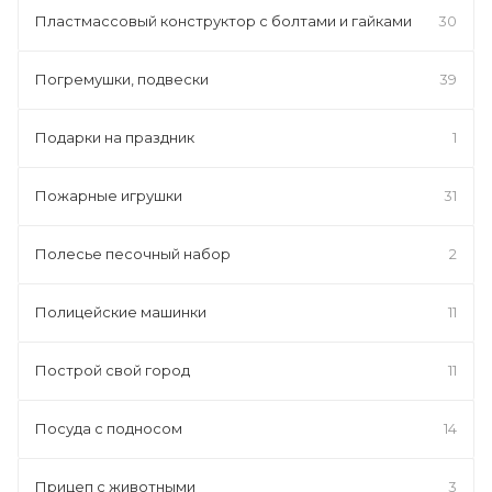
Пластмассовый конструктор с болтами и гайками
30
Погремушки, подвески
39
Подарки на праздник
1
Пожарные игрушки
31
Полесье песочный набор
2
Полицейские машинки
11
Построй свой город
11
Посуда с подносом
14
Прицеп с животными
3