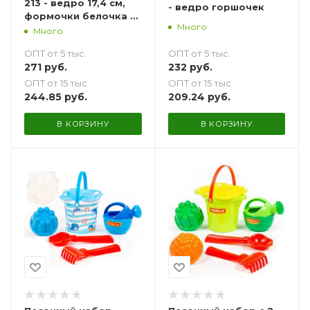
213 - ведро 17,4 см,
- ведро горшочек
формочки белочка +
Много
пёсик
Много
ОПТ от 5 тыс.
ОПТ от 5 тыс.
232
руб.
271
руб.
ОПТ от 15 тыс.
ОПТ от 15 тыс.
209.24
руб.
244.85
руб.
В КОРЗИНУ
В КОРЗИНУ