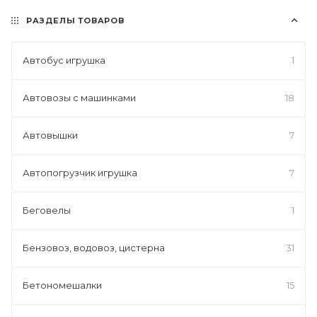
РАЗДЕЛЫ ТОВАРОВ
Автобус игрушка
1
Автовозы с машинками
18
Автовышки
7
Автопогрузчик игрушка
7
Беговелы
1
Бензовоз, водовоз, цистерна
31
Бетономешалки
15