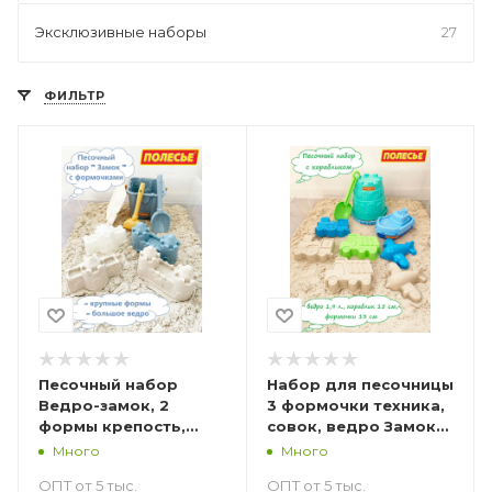
Эксклюзивные наборы
27
ФИЛЬТР
Песочный набор
Набор для песочницы
Ведро-замок, 2
3 формочки техника,
формы крепость,
совок, ведро Замок
сито, лопатка и
1,9 л., кораблик Волна
Много
Много
грабельки №5
ОПТ от 5 тыс.
ОПТ от 5 тыс.