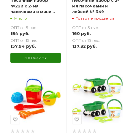
Песочный набор
Песочный набор с 2-
№228 с 2-мя
мя пасочками и
пасочками и мини
лейкой № 349
лейкой
Много
Товар не продается
ОПТ от 5 тыс.
ОПТ от 5 тыс.
184
руб.
160
руб.
ОПТ от 15 тыс.
ОПТ от 15 тыс.
157.94
руб.
137.32
руб.
В КОРЗИНУ