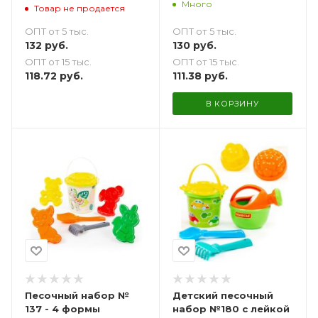
Много
Товар не продается
ОПТ от 5 тыс.
ОПТ от 5 тыс.
130
руб.
132
руб.
ОПТ от 15 тыс.
ОПТ от 15 тыс.
111.38
руб.
118.72
руб.
В КОРЗИНУ
Песочный набор №
Детский песочный
137 - 4 формы
набор №180 с лейкой