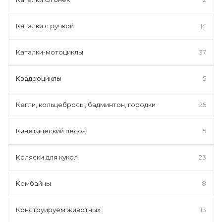
Каталки с ручкой
14
Каталки-мотоциклы
37
Квадроциклы
5
Кегли, кольцебросы, бадминтон, городки
25
Кинетический песок
5
Коляски для кукол
23
Комбайны
8
Конструируем животных
13