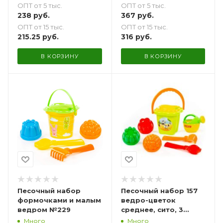
ОПТ от 5 тыс.
ОПТ от 5 тыс.
367
руб.
238
руб.
ОПТ от 15 тыс.
ОПТ от 15 тыс.
316
руб.
215.25
руб.
В КОРЗИНУ
В КОРЗИНУ
Песочный набор
Песочный набор 157
формочками и малым
ведро-цветок
ведром №229
среднее, сито, 3
пасочки, лопатка и
Много
Много