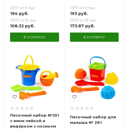
грабельки N2, лейка
ОПТ от 5 тыс.
ОПТ от 5 тыс.
N3
194
руб.
193
руб.
ОПТ от 15 тыс.
ОПТ от 15 тыс.
108.32
руб.
173.87
руб.
В КОРЗИНУ
В КОРЗИНУ
Песочный набор №351
Песочный набор для
с мини лейкой и
малыша № 261
ведерком с носиком