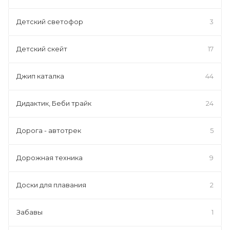
Детский светофор
3
Детский скейт
17
Джип каталка
44
Дидактик, Беби трайк
24
Дорога - автотрек
5
Дорожная техника
9
Доски для плавания
2
Забавы
1