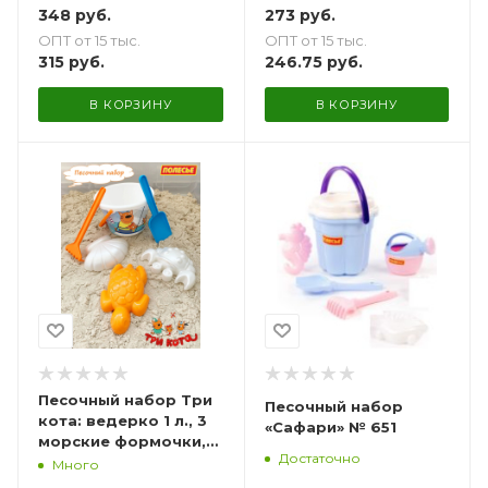
348
руб.
273
руб.
ОПТ от 15 тыс.
ОПТ от 15 тыс.
315
руб.
246.75
руб.
В КОРЗИНУ
В КОРЗИНУ
Песочный набор Три
Песочный набор
кота: ведерко 1 л., 3
«Сафари» № 651
морские формочки,
Достаточно
совок, грабельки
Много