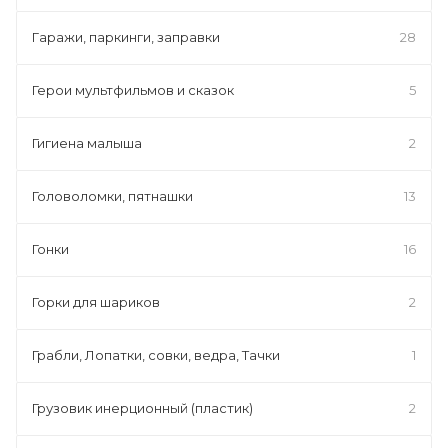
Гаражи, паркинги, заправки
28
Герои мультфильмов и сказок
5
Гигиена малыша
2
Головоломки, пятнашки
13
Гонки
16
Горки для шариков
2
Грабли, Лопатки, совки, ведра, Тачки
1
Грузовик инерционный (пластик)
2