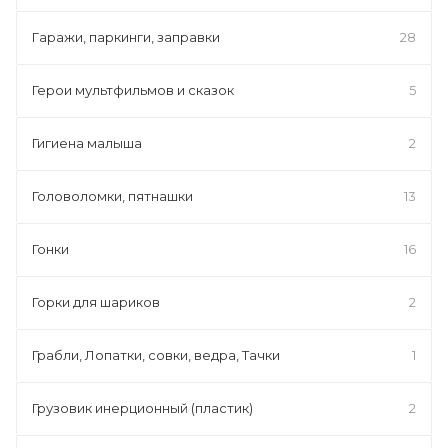
Гаражи, паркинги, заправки
28
Герои мультфильмов и сказок
5
Гигиена малыша
2
Головоломки, пятнашки
13
Гонки
16
Горки для шариков
2
Грабли, Лопатки, совки, ведра, Тачки
1
Грузовик инерционный (пластик)
2