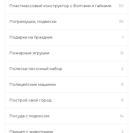
Пластмассовый конструктор с болтами и гайками
30
Погремушки, подвески
39
Подарки на праздник
1
Пожарные игрушки
31
Полесье песочный набор
2
Полицейские машинки
11
Построй свой город
11
Посуда с подносом
14
Прицеп с животными
3