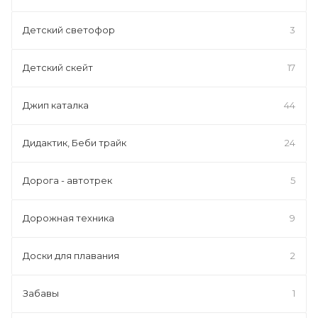
Детский светофор
3
Детский скейт
17
Джип каталка
44
Дидактик, Беби трайк
24
Дорога - автотрек
5
Дорожная техника
9
Доски для плавания
2
Забавы
1