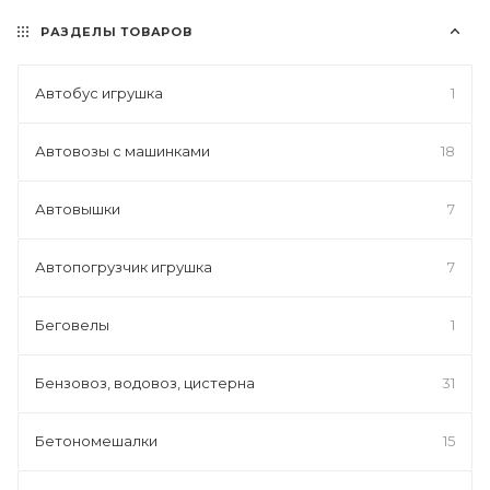
РАЗДЕЛЫ ТОВАРОВ
Автобус игрушка
1
Автовозы с машинками
18
Автовышки
7
Автопогрузчик игрушка
7
Беговелы
1
Бензовоз, водовоз, цистерна
31
Бетономешалки
15