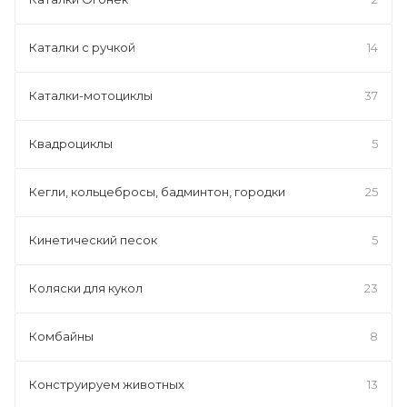
Каталки с ручкой
14
Каталки-мотоциклы
37
Квадроциклы
5
Кегли, кольцебросы, бадминтон, городки
25
Кинетический песок
5
Коляски для кукол
23
Комбайны
8
Конструируем животных
13