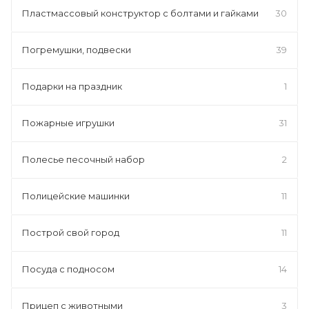
Пластмассовый конструктор с болтами и гайками
30
Погремушки, подвески
39
Подарки на праздник
1
Пожарные игрушки
31
Полесье песочный набор
2
Полицейские машинки
11
Построй свой город
11
Посуда с подносом
14
Прицеп с животными
3