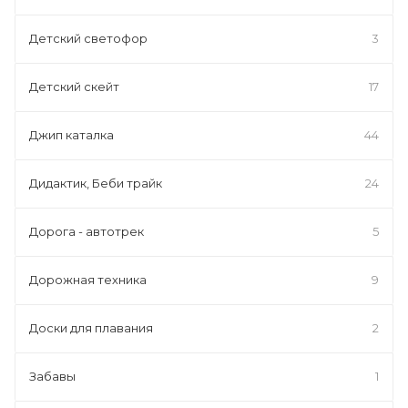
Детский светофор
3
Детский скейт
17
Джип каталка
44
Дидактик, Беби трайк
24
Дорога - автотрек
5
Дорожная техника
9
Доски для плавания
2
Забавы
1