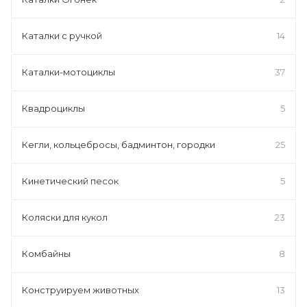
Каталки с ручкой
14
Каталки-мотоциклы
37
Квадроциклы
5
Кегли, кольцебросы, бадминтон, городки
25
Кинетический песок
5
Коляски для кукол
23
Комбайны
8
Конструируем животных
13