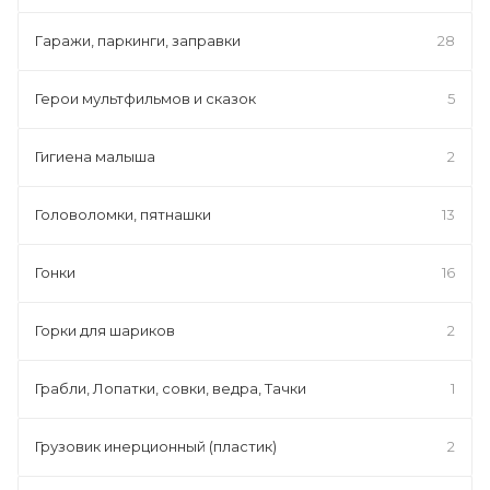
Гаражи, паркинги, заправки
28
Герои мультфильмов и сказок
5
Гигиена малыша
2
Головоломки, пятнашки
13
Гонки
16
Горки для шариков
2
Грабли, Лопатки, совки, ведра, Тачки
1
Грузовик инерционный (пластик)
2