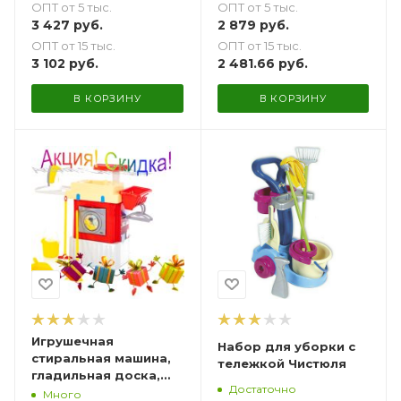
ОПТ от 5 тыс.
ОПТ от 5 тыс.
3 427
руб.
2 879
руб.
ОПТ от 15 тыс.
ОПТ от 15 тыс.
3 102
руб.
2 481.66
руб.
В КОРЗИНУ
В КОРЗИНУ
Игрушечная
Набор для уборки с
стиральная машина,
тележкой Чистюля
гладильная доска,
Достаточно
инвентарь для
Много