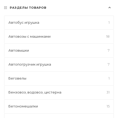
РАЗДЕЛЫ ТОВАРОВ
Автобус игрушка
1
Автовозы с машинками
18
Автовышки
7
Автопогрузчик игрушка
7
Беговелы
1
Бензовоз, водовоз, цистерна
31
Бетономешалки
15