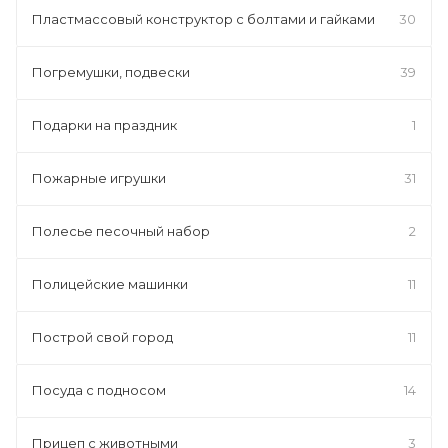
Пластмассовый конструктор с болтами и гайками
30
Погремушки, подвески
39
Подарки на праздник
1
Пожарные игрушки
31
Полесье песочный набор
2
Полицейские машинки
11
Построй свой город
11
Посуда с подносом
14
Прицеп с животными
3