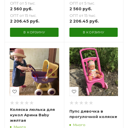
ОПТ от 5 тыс.
ОПТ от 5 тыс.
2 560
руб.
2 560
руб.
ОПТ от 15 тыс.
ОПТ от 15 тыс.
2 206.45
руб.
2 206.45
руб.
В КОРЗИНУ
В КОРЗИНУ
Коляска люлька для
Пупс девочка в
кукол Арина Baby
прогулочной коляске
желтая
Много
Много