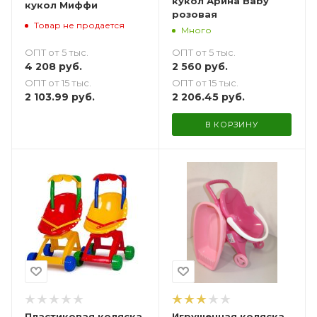
кукол Арина Baby
кукол Миффи
розовая
Товар не продается
Много
ОПТ от 5 тыс.
ОПТ от 5 тыс.
4 208
руб.
2 560
руб.
ОПТ от 15 тыс.
ОПТ от 15 тыс.
2 103.99
руб.
2 206.45
руб.
В КОРЗИНУ
Пластиковая коляска
Игрушечная коляска