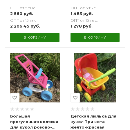
ОПТ от 5 тыс.
ОПТ от 5 тыс.
1 483
руб.
2 560
руб.
ОПТ от 15 тыс.
ОПТ от 15 тыс.
1 278
руб.
2 206.45
руб.
В КОРЗИНУ
В КОРЗИНУ
Большая
Детская люлька для
прогулочная коляска
кукол Три кота
для кукол розово-
желто-красная