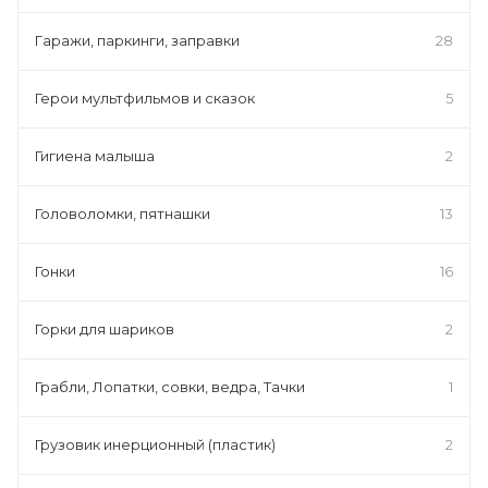
Гаражи, паркинги, заправки
28
Герои мультфильмов и сказок
5
Гигиена малыша
2
Головоломки, пятнашки
13
Гонки
16
Горки для шариков
2
Грабли, Лопатки, совки, ведра, Тачки
1
Грузовик инерционный (пластик)
2