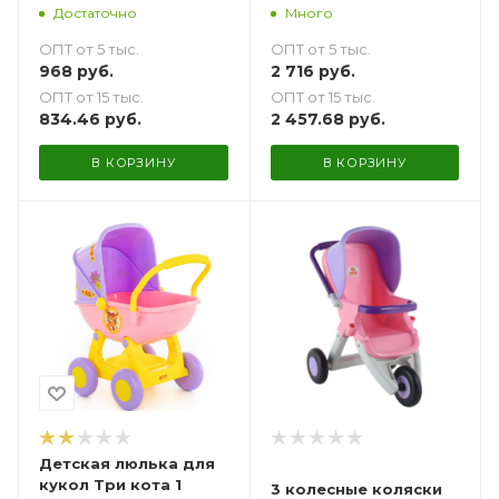
голубая
Достаточно
Много
ОПТ от 5 тыс.
ОПТ от 5 тыс.
968
руб.
2 716
руб.
ОПТ от 15 тыс.
ОПТ от 15 тыс.
834.46
руб.
2 457.68
руб.
В КОРЗИНУ
В КОРЗИНУ
Детская люлька для
кукол Три кота 1
3 колесные коляски