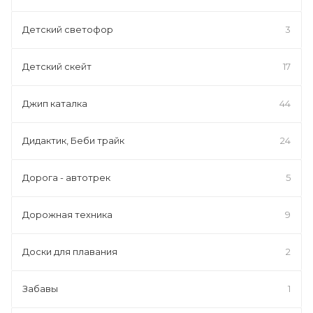
Детский светофор
3
Детский скейт
17
Джип каталка
44
Дидактик, Беби трайк
24
Дорога - автотрек
5
Дорожная техника
9
Доски для плавания
2
Забавы
1