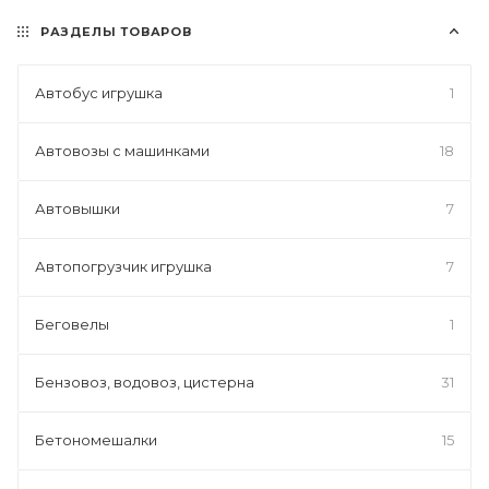
РАЗДЕЛЫ ТОВАРОВ
Автобус игрушка
1
Автовозы с машинками
18
Автовышки
7
Автопогрузчик игрушка
7
Беговелы
1
Бензовоз, водовоз, цистерна
31
Бетономешалки
15