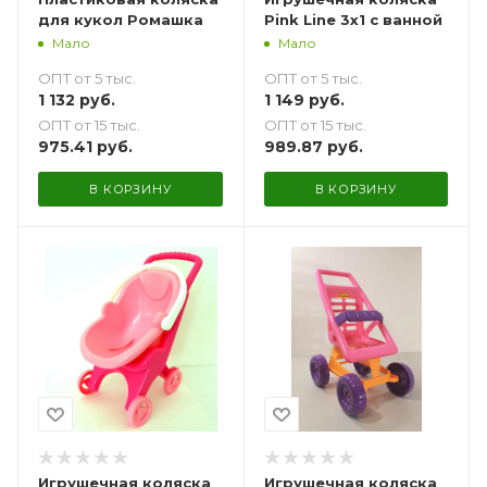
для кукол Ромашка
Pink Line 3x1 с ванной
Мало
Мало
ОПТ от 5 тыс.
ОПТ от 5 тыс.
1 132
руб.
1 149
руб.
ОПТ от 15 тыс.
ОПТ от 15 тыс.
975.41
руб.
989.87
руб.
В КОРЗИНУ
В КОРЗИНУ
Игрушечная коляска
Игрушечная коляска