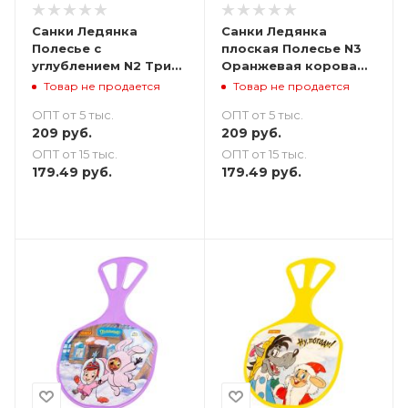
Санки Ледянка
Санки Ледянка
Полесье с
плоская Полесье N3
углублением N2 Три
Оранжевая корова
кота 51х33 - голубая
58х35 - салатовые
Товар не продается
Товар не продается
ОПТ от 5 тыс.
ОПТ от 5 тыс.
209
руб.
209
руб.
ОПТ от 15 тыс.
ОПТ от 15 тыс.
179.49
руб.
179.49
руб.