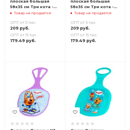
плоская большая
плоская большая
58х35 см Три кота -
58х35 см Три кота -
голубая
оранжевая
Товар не продается
Товар не продается
ОПТ от 5 тыс.
ОПТ от 5 тыс.
209
руб.
209
руб.
ОПТ от 15 тыс.
ОПТ от 15 тыс.
179.49
руб.
179.49
руб.