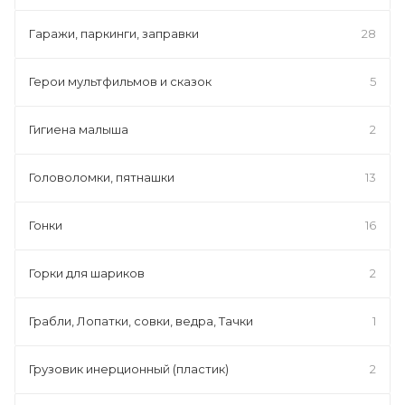
Гаражи, паркинги, заправки
28
Герои мультфильмов и сказок
5
Гигиена малыша
2
Головоломки, пятнашки
13
Гонки
16
Горки для шариков
2
Грабли, Лопатки, совки, ведра, Тачки
1
Грузовик инерционный (пластик)
2