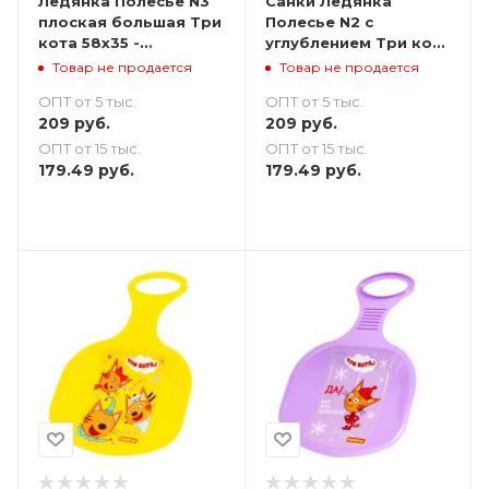
Ледянка Полесье N3
Санки Ледянка
плоская большая Три
Полесье N2 с
кота 58х35 -
углублением Три кота
фиолетовая
51х33 - бирюзовые
Товар не продается
Товар не продается
ОПТ от 5 тыс.
ОПТ от 5 тыс.
209
руб.
209
руб.
ОПТ от 15 тыс.
ОПТ от 15 тыс.
179.49
руб.
179.49
руб.