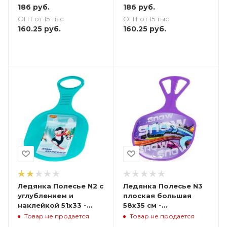
186
руб.
186
руб.
ОПТ от 15 тыс.
ОПТ от 15 тыс.
160.25
руб.
160.25
руб.
Ледянка Полесье N2 с
Ледянка Полесье N3
углублением и
плоская большая
наклейкой 51х33 -
58х35 см -
бирюзовая
фиолетовая
Товар не продается
Товар не продается