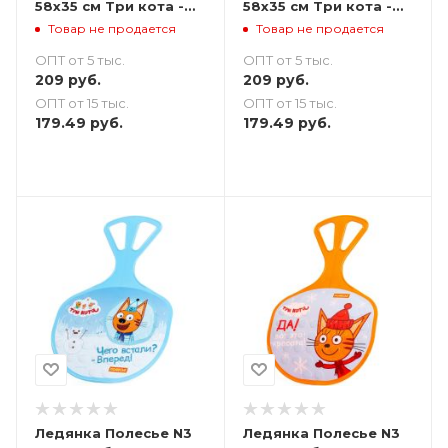
58х35 см Три кота -
58х35 см Три кота -
бирюзовая
зеленая
Товар не продается
Товар не продается
ОПТ от 5 тыс.
ОПТ от 5 тыс.
209
руб.
209
руб.
ОПТ от 15 тыс.
ОПТ от 15 тыс.
179.49
руб.
179.49
руб.
Ледянка Полесье N3
Ледянка Полесье N3