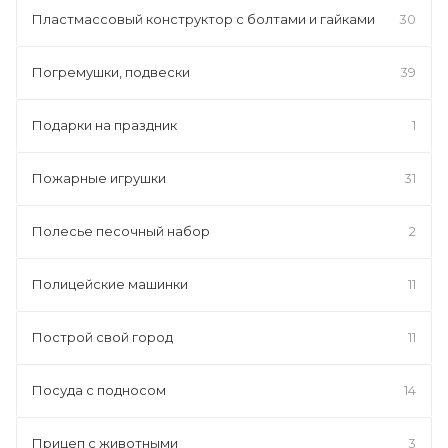
Пластмассовый конструктор с болтами и гайками
30
Погремушки, подвески
39
Подарки на праздник
1
Пожарные игрушки
31
Полесье песочный набор
2
Полицейские машинки
11
Построй свой город
11
Посуда с подносом
14
Прицеп с животными
3