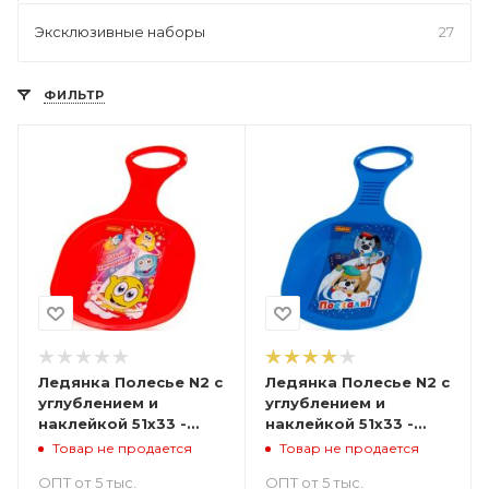
Эксклюзивные наборы
27
ФИЛЬТР
Ледянка Полесье N2 с
Ледянка Полесье N2 с
углублением и
углублением и
наклейкой 51х33 -
наклейкой 51х33 -
красная
синяя
Товар не продается
Товар не продается
ОПТ от 5 тыс.
ОПТ от 5 тыс.