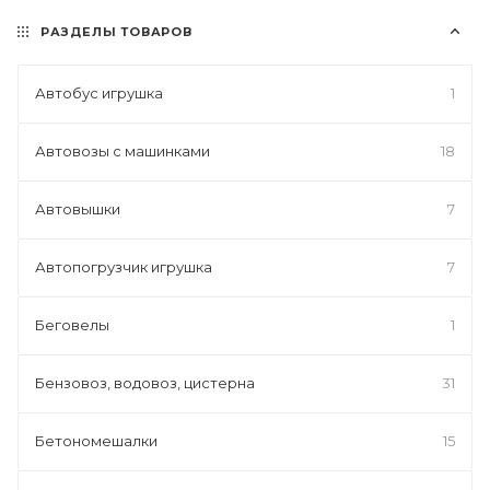
РАЗДЕЛЫ ТОВАРОВ
Автобус игрушка
1
Автовозы с машинками
18
Автовышки
7
Автопогрузчик игрушка
7
Беговелы
1
Бензовоз, водовоз, цистерна
31
Бетономешалки
15