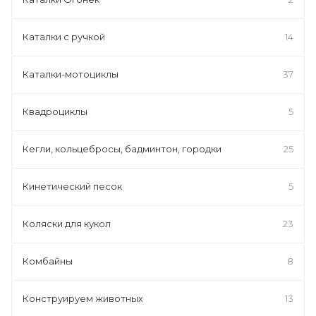
Каталки с ручкой
14
Каталки-мотоциклы
37
Квадроциклы
5
Кегли, кольцебросы, бадминтон, городки
25
Кинетический песок
5
Коляски для кукол
23
Комбайны
8
Конструируем животных
13