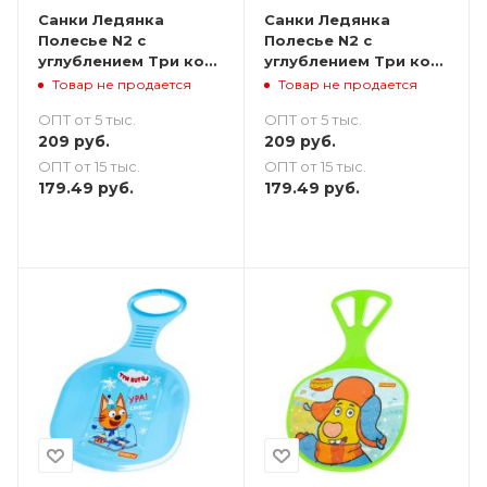
Санки Ледянка
Санки Ледянка
Полесье N2 с
Полесье N2 с
углублением Три кота
углублением Три кота
51х33 - желтая
51х33 - фиолетовая
Товар не продается
Товар не продается
ОПТ от 5 тыс.
ОПТ от 5 тыс.
209
руб.
209
руб.
ОПТ от 15 тыс.
ОПТ от 15 тыс.
179.49
руб.
179.49
руб.