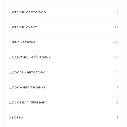
Детский светофор
3
Детский скейт
17
Джип каталка
44
Дидактик, Беби трайк
24
Дорога - автотрек
5
Дорожная техника
9
Доски для плавания
2
Забавы
1