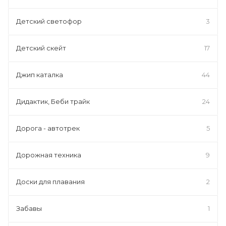
Детский светофор
3
Детский скейт
17
Джип каталка
44
Дидактик, Беби трайк
24
Дорога - автотрек
5
Дорожная техника
9
Доски для плавания
2
Забавы
1