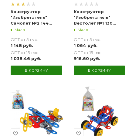
Конструктор
Конструктор
"Изобретатель"
"Изобретатель"
Самолет №2 144
Вертолет №1 130
элемента
элементов
Мало
Мало
ОПТ от 5 тыс.
ОПТ от 5 тыс.
1 148
руб.
1 064
руб.
ОПТ от 15 тыс.
ОПТ от 15 тыс.
1 038.46
руб.
916.60
руб.
В КОРЗИНУ
В КОРЗИНУ