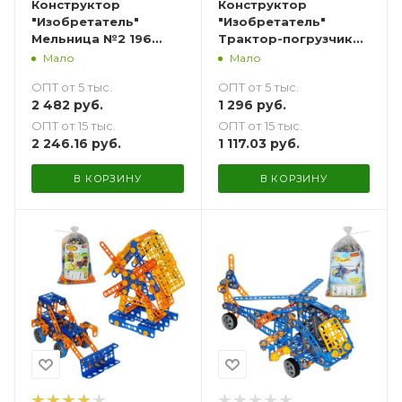
Конструктор
Конструктор
"Изобретатель"
"Изобретатель"
Мельница №2 196
Трактор-погрузчик
элементов
№1 141 элемент
Мало
Мало
+шуруповерт в
ОПТ от 5 тыс.
ОПТ от 5 тыс.
контейнере
2 482
руб.
1 296
руб.
ОПТ от 15 тыс.
ОПТ от 15 тыс.
2 246.16
руб.
1 117.03
руб.
В КОРЗИНУ
В КОРЗИНУ