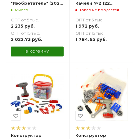
"Изобретатель" (202
Качели №2 122
элемента) и Набором
элемента
Много
Товар не продается
инструментов
+шуруповерт в
ОПТ от 5 тыс.
ОПТ от 5 тыс.
ведерке
2 235
руб.
1 972
руб.
ОПТ от 15 тыс.
ОПТ от 15 тыс.
2 022.73
руб.
1 784.65
руб.
В КОРЗИНУ
Конструктор
Конструктор