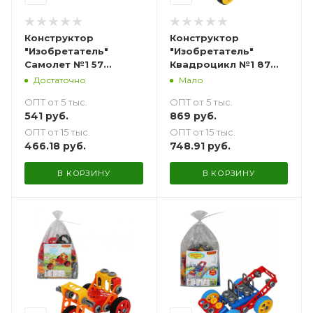
Конструктор
Конструктор
"Изобретатель"
"Изобретатель"
Самолет №1 57
Квадроцикл №1 87
элементов
элементов
Достаточно
Мало
ОПТ от 5 тыс.
ОПТ от 5 тыс.
541
руб.
869
руб.
ОПТ от 15 тыс.
ОПТ от 15 тыс.
466.18
руб.
748.91
руб.
В КОРЗИНУ
В КОРЗИНУ