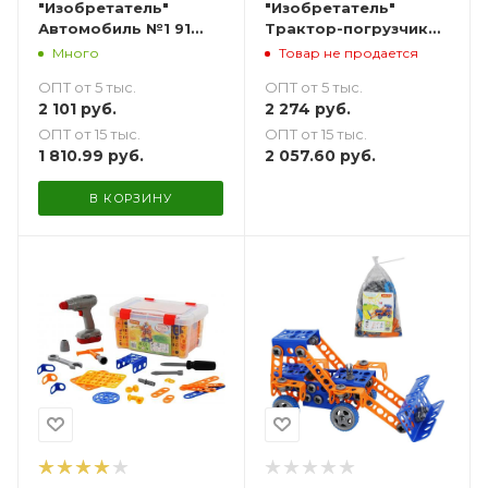
"Изобретатель"
"Изобретатель"
Автомобиль №1 91
Трактор-погрузчик
элемент +шуруповерт
№1 142 элемент
Много
Товар не продается
в ведерке
+шуруповерт в
ОПТ от 5 тыс.
ОПТ от 5 тыс.
контейнере
2 101
руб.
2 274
руб.
ОПТ от 15 тыс.
ОПТ от 15 тыс.
1 810.99
руб.
2 057.60
руб.
В КОРЗИНУ