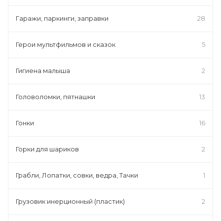
Гаражи, паркинги, заправки
28
Герои мультфильмов и сказок
5
Гигиена малыша
2
Головоломки, пятнашки
13
Гонки
16
Горки для шариков
2
Грабли, Лопатки, совки, ведра, Тачки
1
Грузовик инерционный (пластик)
2