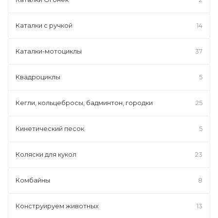
Каталки с ручкой
14
Каталки-мотоциклы
37
Квадроциклы
5
Кегли, кольцебросы, бадминтон, городки
25
Кинетический песок
5
Коляски для кукол
23
Комбайны
8
Конструируем животных
13