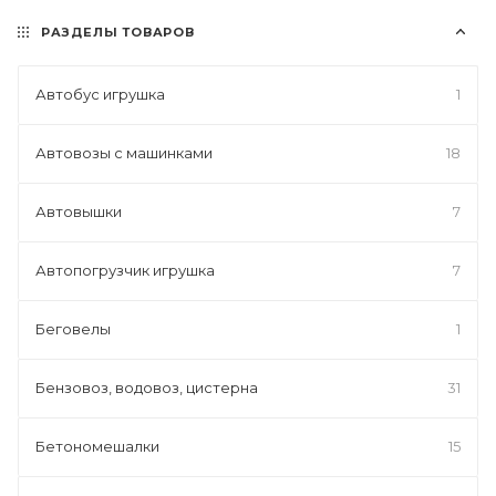
РАЗДЕЛЫ ТОВАРОВ
Автобус игрушка
1
Автовозы с машинками
18
Автовышки
7
Автопогрузчик игрушка
7
Беговелы
1
Бензовоз, водовоз, цистерна
31
Бетономешалки
15