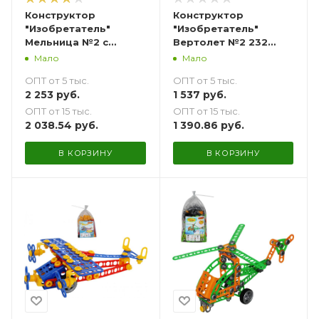
Конструктор
Конструктор
"Изобретатель"
"Изобретатель"
Мельница №2 с
Вертолет №2 232
Трактором-
элемента
Мало
Мало
погрузчиком №1 330
ОПТ от 5 тыс.
ОПТ от 5 тыс.
элементов
2 253
руб.
1 537
руб.
ОПТ от 15 тыс.
ОПТ от 15 тыс.
2 038.54
руб.
1 390.86
руб.
В КОРЗИНУ
В КОРЗИНУ