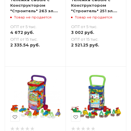
Конструктором
Конструктором
"Строитель" 263 эл.
"Строитель" 251 эл.
"Построй свой
"Построй свой
Товар не продается
Товар не продается
Мегаполис"
Загородный домик"
ОПТ от 5 тыс.
ОПТ от 5 тыс.
4 672
руб.
3 002
руб.
ОПТ от 15 тыс.
ОПТ от 15 тыс.
2 335.54
руб.
2 521.25
руб.