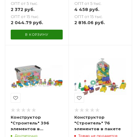
ОПТ от 5 тыс.
ОПТ от 5 тыс.
2 372
руб.
4 458
руб.
ОПТ от 15 тыс.
ОПТ от 15 тыс.
2 044.79
руб.
2 816.06
руб.
В КОРЗИНУ
Конструктор
Конструктор
"Строитель" 396
"Строитель" 76
элементов в
элементов в пакете
контейнере для
Достаточно
Товар не продается