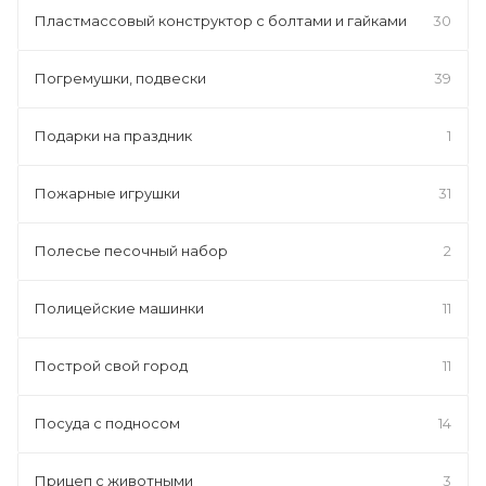
Пластмассовый конструктор с болтами и гайками
30
Погремушки, подвески
39
Подарки на праздник
1
Пожарные игрушки
31
Полесье песочный набор
2
Полицейские машинки
11
Построй свой город
11
Посуда с подносом
14
Прицеп с животными
3