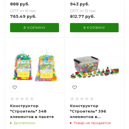
888
руб.
943
руб.
ОПТ от 15 тыс.
ОПТ от 15 тыс.
765.49
руб.
812.77
руб.
В КОРЗИНУ
В КОРЗИНУ
Конструктор
Конструктор
"Строитель" 348
"Строитель" 396
элементов в пакете
элементов в
контейнере
Достаточно
Товар не продается