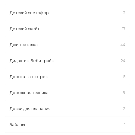
Детский светофор
3
Детский скейт
17
Джип каталка
44
Дидактик, Беби трайк
24
Дорога - автотрек
5
Дорожная техника
9
Доски для плавания
2
Забавы
1