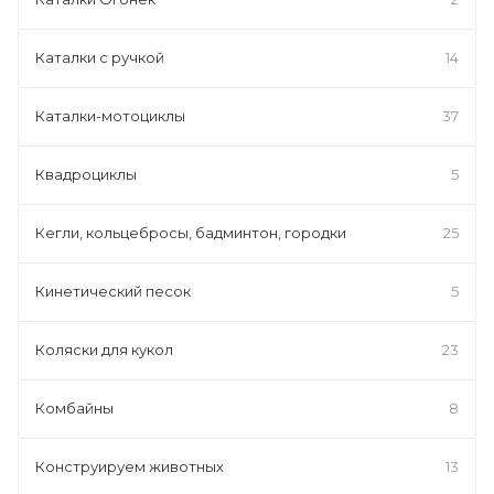
Каталки с ручкой
14
Каталки-мотоциклы
37
Квадроциклы
5
Кегли, кольцебросы, бадминтон, городки
25
Кинетический песок
5
Коляски для кукол
23
Комбайны
8
Конструируем животных
13