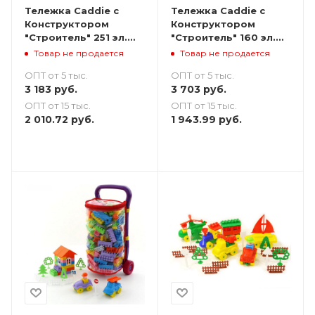
Тележка Caddie с
Тележка Caddie с
Конструктором
Конструктором
"Строитель" 251 эл.
"Строитель" 160 эл.
"Построй свой
"Построй свой
Товар не продается
Товар не продается
Мегаполис"
загородный домик"
ОПТ от 5 тыс.
ОПТ от 5 тыс.
3 183
руб.
3 703
руб.
ОПТ от 15 тыс.
ОПТ от 15 тыс.
2 010.72
руб.
1 943.99
руб.