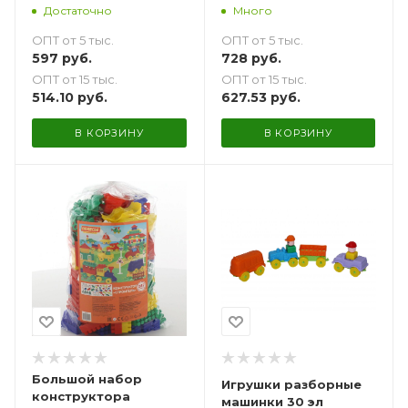
для девочки
Достаточно
Много
ОПТ от 5 тыс.
ОПТ от 5 тыс.
597
руб.
728
руб.
ОПТ от 15 тыс.
ОПТ от 15 тыс.
514.10
руб.
627.53
руб.
В КОРЗИНУ
В КОРЗИНУ
Большой набор
Игрушки разборные
конструктора
машинки 30 эл