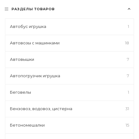
РАЗДЕЛЫ ТОВАРОВ
Автобус игрушка
1
Автовозы с машинками
18
Автовышки
7
Автопогрузчик игрушка
7
Беговелы
1
Бензовоз, водовоз, цистерна
31
Бетономешалки
15