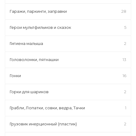
Гаражи, паркинги, заправки
28
Герои мультфильмов и сказок
5
Гигиена малыша
2
Головоломки, пятнашки
13
Гонки
16
Горки для шариков
2
Грабли, Лопатки, совки, ведра, Тачки
1
Грузовик инерционный (пластик)
2