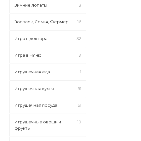
Зимние лопаты
8
Зоопарк, Семья, Фермер
16
Игра в доктора
32
Игра в Няню
9
Игрушечная еда
1
Игрушечная кухня
51
Игрушечная посуда
61
Игрушечные овощи и
10
фрукты