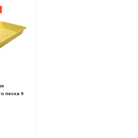
ля
о песка 9