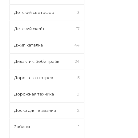
Детский светофор
3
Детский скейт
17
Джип каталка
44
Дидактик, Беби трайк
24
Дорога - автотрек
5
Дорожная техника
9
Доски для плавания
2
Забавы
1