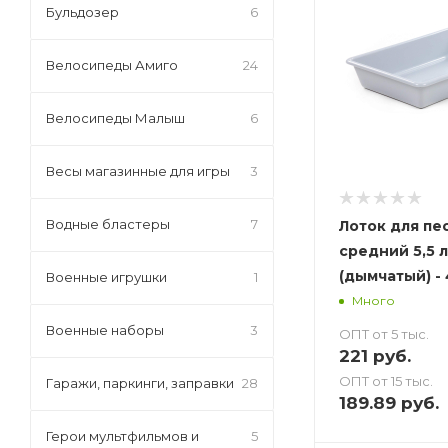
Бульдозер
6
Велосипеды Амиго
24
Велосипеды Малыш
6
Весы магазинные для игры
3
Водные бластеры
7
Лоток для пе
средний 5,5 л
(дымчатый) -
Военные игрушки
1
Много
Военные наборы
3
ОПТ от 5 тыс.
221
руб.
ОПТ от 15 тыс.
Гаражи, паркинги, заправки
28
189.89
руб.
Герои мультфильмов и
5