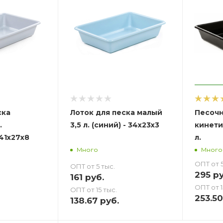
ска
Лоток для песка малый
Песочн
.
3,5 л. (синий) - 34х23х3
кинети
 41х27х8
л.
Много
Много
ОПТ от 5
ОПТ от 5 тыс.
295
ру
161
руб.
ОПТ от 1
ОПТ от 15 тыс.
253.50
138.67
руб.