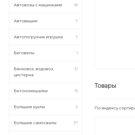
Автовозы с машинками
18
Автовышки
7
Автопогрузчик игрушка
7
Беговелы
1
Бензовоз, водовоз,
31
цистерна
Товары
Бетономешалки
15
Большие куклы
3
По индексу сортир
Большие самосвалы
37