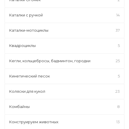
Каталки с ручкой
14
Каталки-мотоциклы
37
Квадроциклы
5
Кегли, кольцебросы, бадминтон, городки
25
Кинетический песок
5
Коляски для кукол
23
Комбайны
8
Конструируем животных
13