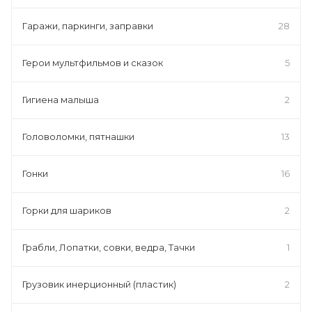
Гаражи, паркинги, заправки
28
Герои мультфильмов и сказок
5
Гигиена малыша
2
Головоломки, пятнашки
13
Гонки
16
Горки для шариков
2
Грабли, Лопатки, совки, ведра, Тачки
1
Грузовик инерционный (пластик)
2