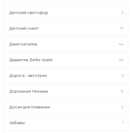
Детский светофор
3
Детский скейт
17
Джип каталка
44
Дидактик, Беби трайк
24
Дорога - автотрек
5
Дорожная техника
9
Доски для плавания
2
Забавы
1