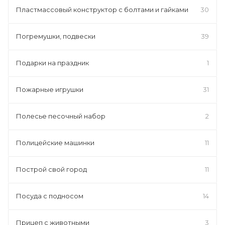
Пластмассовый конструктор с болтами и гайками
30
Погремушки, подвески
39
Подарки на праздник
1
Пожарные игрушки
31
Полесье песочный набор
2
Полицейские машинки
11
Построй свой город
11
Посуда с подносом
14
Прицеп с животными
3