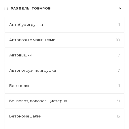
РАЗДЕЛЫ ТОВАРОВ
Автобус игрушка
1
Автовозы с машинками
18
Автовышки
7
Автопогрузчик игрушка
7
Беговелы
1
Бензовоз, водовоз, цистерна
31
Бетономешалки
15