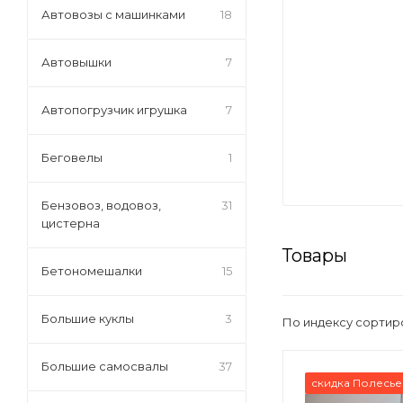
Автовозы с машинками
18
Автовышки
7
Автопогрузчик игрушка
7
Беговелы
1
Бензовоз, водовоз,
31
цистерна
Товары
Бетономешалки
15
Большие куклы
3
По индексу сортир
Большие самосвалы
37
скидка Полесье