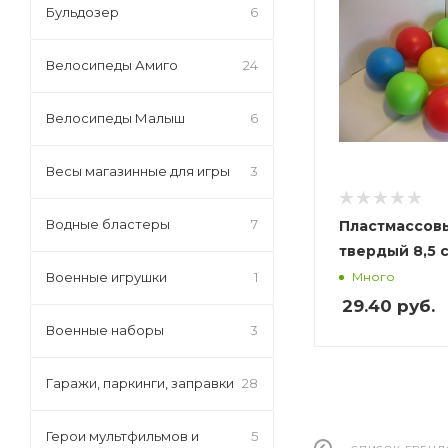
Бульдозер
6
Велосипеды Амиго
24
Велосипеды Малыш
6
Весы магазинные для игры
3
Водные бластеры
7
Пластмассов
твердый 8,5 см
Военные игрушки
1
Много
29.40
руб.
Военные наборы
3
Гаражи, паркинги, заправки
28
Герои мультфильмов и
5