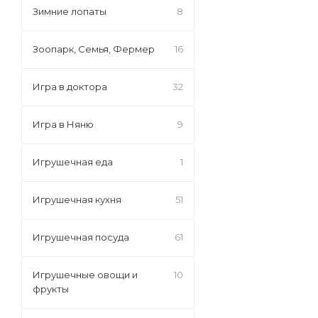
Зимние лопаты
8
Зоопарк, Семья, Фермер
16
Игра в доктора
32
Игра в Няню
9
Игрушечная еда
1
Игрушечная кухня
51
Игрушечная посуда
61
Игрушечные овощи и
10
фрукты