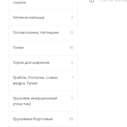
СПИСОК БРЕНД
сказок
Гигиена малыша
2
Головоломки, пятнашки
13
Гонки
16
Горки для шариков
2
Грабли, Лопатки, совки,
1
ведра, Тачки
Грузовик инерционный
2
(пластик)
Грузовики бортовые
39