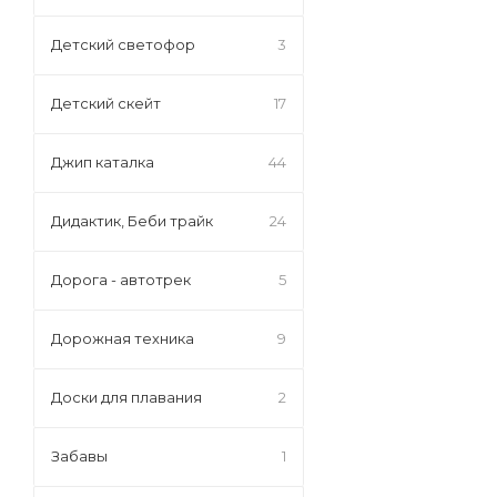
Детский светофор
3
Детский скейт
17
Джип каталка
44
Дидактик, Беби трайк
24
Дорога - автотрек
5
Дорожная техника
9
Доски для плавания
2
Забавы
1