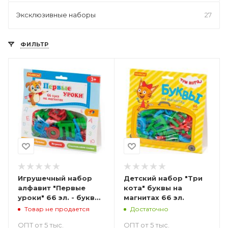
Эксклюзивные наборы
27
ФИЛЬТР
Игрушечный набор
Детский набор "Три
алфавит "Первые
кота" буквы на
уроки" 66 эл. - буквы
магнитах 66 эл.
3 см
Товар не продается
Достаточно
ОПТ от 5 тыс.
ОПТ от 5 тыс.