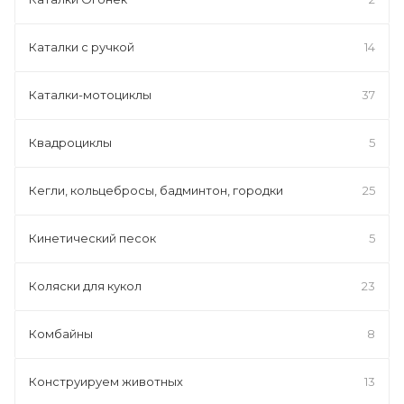
Каталки с ручкой
14
Каталки-мотоциклы
37
Квадроциклы
5
Кегли, кольцебросы, бадминтон, городки
25
Кинетический песок
5
Коляски для кукол
23
Комбайны
8
Конструируем животных
13