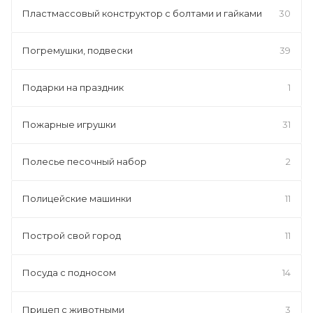
Пластмассовый конструктор с болтами и гайками
30
Погремушки, подвески
39
Подарки на праздник
1
Пожарные игрушки
31
Полесье песочный набор
2
Полицейские машинки
11
Построй свой город
11
Посуда с подносом
14
Прицеп с животными
3