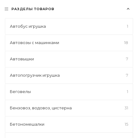
РАЗДЕЛЫ ТОВАРОВ
Автобус игрушка
1
Автовозы с машинками
18
Автовышки
7
Автопогрузчик игрушка
7
Беговелы
1
Бензовоз, водовоз, цистерна
31
Бетономешалки
15