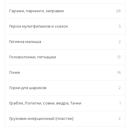
Гаражи, паркинги, заправки
28
Герои мультфильмов и сказок
5
Гигиена малыша
2
Головоломки, пятнашки
13
Гонки
16
Горки для шариков
2
Грабли, Лопатки, совки, ведра, Тачки
1
Грузовик инерционный (пластик)
2