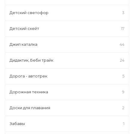
Детский светофор
3
Детский скейт
17
Джип каталка
44
Дидактик, Беби трайк
24
Дорога - автотрек
5
Дорожная техника
9
Доски для плавания
2
Забавы
1