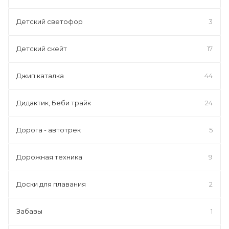
Детский светофор
3
Детский скейт
17
Джип каталка
44
Дидактик, Беби трайк
24
Дорога - автотрек
5
Дорожная техника
9
Доски для плавания
2
Забавы
1