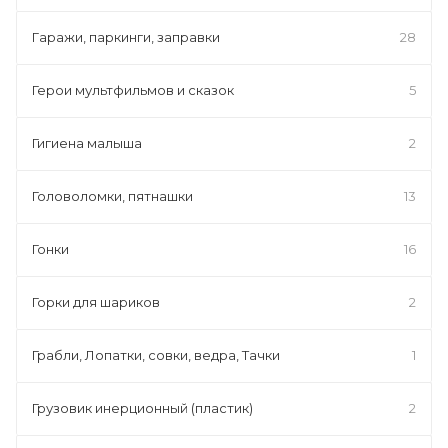
Гаражи, паркинги, заправки
28
Герои мультфильмов и сказок
5
Гигиена малыша
2
Головоломки, пятнашки
13
Гонки
16
Горки для шариков
2
Грабли, Лопатки, совки, ведра, Тачки
1
Грузовик инерционный (пластик)
2