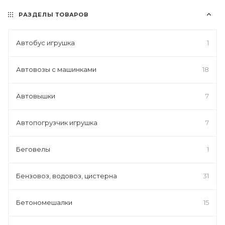
РАЗДЕЛЫ ТОВАРОВ
Автобус игрушка
1
Автовозы с машинками
18
Автовышки
7
Автопогрузчик игрушка
7
Беговелы
1
Бензовоз, водовоз, цистерна
31
Бетономешалки
15