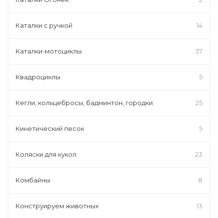
Каталки с ручкой
14
Каталки-мотоциклы
37
Квадроциклы
5
Кегли, кольцебросы, бадминтон, городки
25
Кинетический песок
5
Коляски для кукол
23
Комбайны
8
Конструируем животных
13