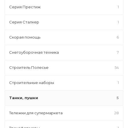
Серия Престиж
1
Серия Сталкер
1
Скорая помощь
6
Снегоуборочная техника
7
Строитель Полесье
54
Строительные наборы
1
Танки, пушки
5
Тележки для супермаркета
28
Трансформеры
1