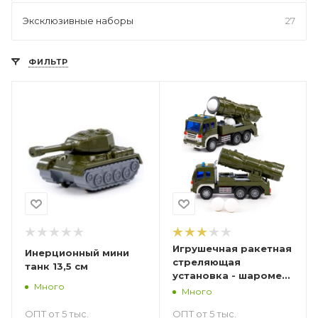
Эксклюзивные наборы
27
ФИЛЬТР
Игрушечная ракетная
Инерционный мини
стреляющая
танк 13,5 см
установка - шаромет
Много
(шарострел)
Много
ОПТ от 5 тыс.
ОПТ от 5 тыс.