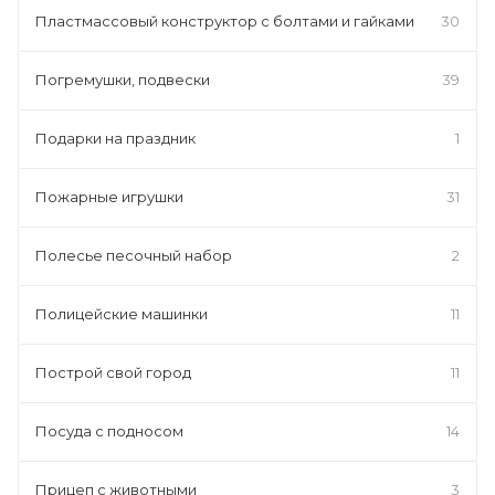
Пластмассовый конструктор с болтами и гайками
30
Погремушки, подвески
39
Подарки на праздник
1
Пожарные игрушки
31
Полесье песочный набор
2
Полицейские машинки
11
Построй свой город
11
Посуда с подносом
14
Прицеп с животными
3