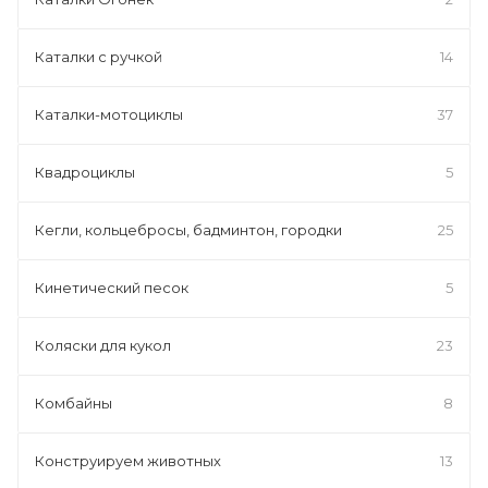
Каталки с ручкой
14
Каталки-мотоциклы
37
Квадроциклы
5
Кегли, кольцебросы, бадминтон, городки
25
Кинетический песок
5
Коляски для кукол
23
Комбайны
8
Конструируем животных
13