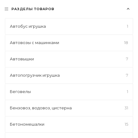
РАЗДЕЛЫ ТОВАРОВ
Автобус игрушка
1
Автовозы с машинками
18
Автовышки
7
Автопогрузчик игрушка
7
Беговелы
1
Бензовоз, водовоз, цистерна
31
Бетономешалки
15