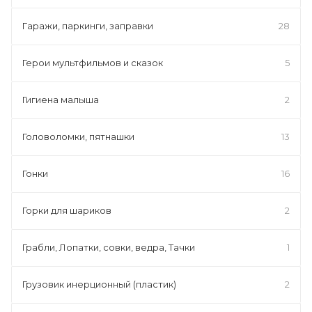
Гаражи, паркинги, заправки
28
Герои мультфильмов и сказок
5
Гигиена малыша
2
Головоломки, пятнашки
13
Гонки
16
Горки для шариков
2
Грабли, Лопатки, совки, ведра, Тачки
1
Грузовик инерционный (пластик)
2