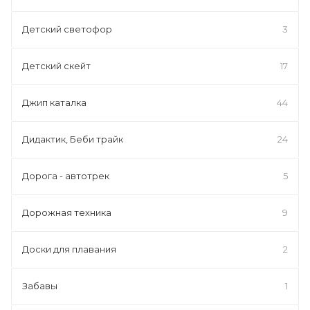
Детский светофор
3
Детский скейт
17
Джип каталка
44
Дидактик, Беби трайк
24
Дорога - автотрек
5
Дорожная техника
9
Доски для плавания
2
Забавы
1