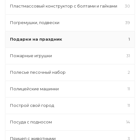
Пластмассовый конструктор с болтами и гайками
30
Погремушки, подвески
39
Подарки на праздник
1
Пожарные игрушки
31
Полесье песочный набор
2
Полицейские машинки
11
Построй свой город
11
Посуда с подносом
14
Прицеп с животными
3