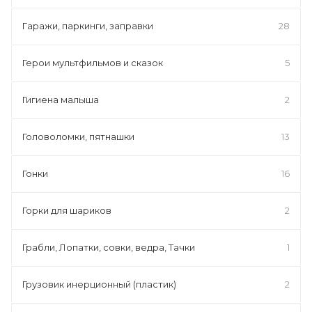
Гаражи, паркинги, заправки
28
Герои мультфильмов и сказок
5
Гигиена малыша
2
Головоломки, пятнашки
13
Гонки
16
Горки для шариков
2
Грабли, Лопатки, совки, ведра, Тачки
1
Грузовик инерционный (пластик)
2