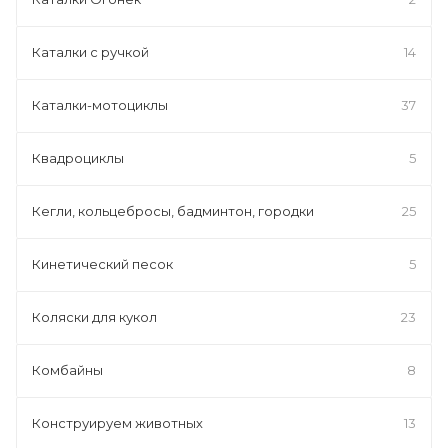
Каталки с ручкой
14
Каталки-мотоциклы
37
Квадроциклы
5
Кегли, кольцебросы, бадминтон, городки
25
Кинетический песок
5
Коляски для кукол
23
Комбайны
8
Конструируем животных
13