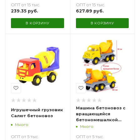
ОПТ от 15 тыс.
ОПТ от 15 тыс.
239.35
руб.
627.89
руб.
В КОРЗИНУ
В КОРЗИНУ
Машина бетоновоз с
Игрушечный грузовик
вращающейся
Салют бетоновоз
бетономешалкой
Много
Богатырь Полесье 58
Много
см
ОПТ от 5 тыс.
ОПТ от 5 тыс.