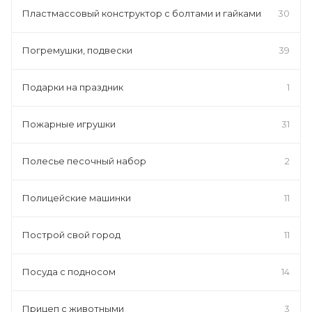
Пластмассовый конструктор с болтами и гайками
30
Погремушки, подвески
39
Подарки на праздник
1
Пожарные игрушки
31
Полесье песочный набор
2
Полицейские машинки
11
Построй свой город
11
Посуда с подносом
14
Прицеп с животными
3