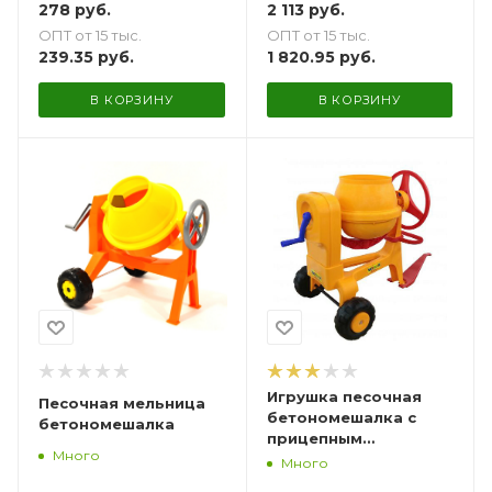
278
руб.
2 113
руб.
ОПТ от 15 тыс.
ОПТ от 15 тыс.
239.35
руб.
1 820.95
руб.
В КОРЗИНУ
В КОРЗИНУ
Игрушка песочная
Песочная мельница
бетономешалка с
бетономешалка
прицепным
Много
устройством
Много