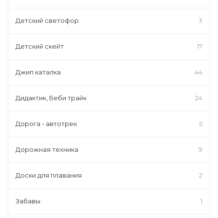
Детский светофор
3
Детский скейт
17
Джип каталка
44
Дидактик, Беби трайк
24
Дорога - автотрек
5
Дорожная техника
9
Доски для плавания
2
Забавы
1