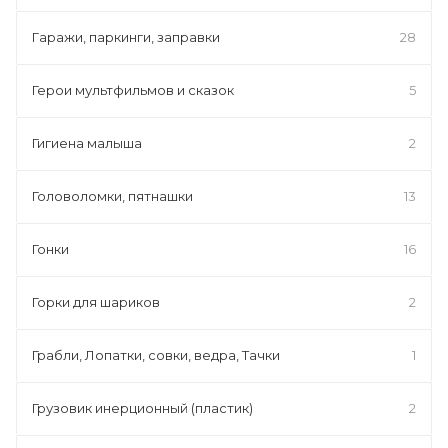
Гаражи, паркинги, заправки
28
Герои мультфильмов и сказок
5
Гигиена малыша
2
Головоломки, пятнашки
13
Гонки
16
Горки для шариков
2
Грабли, Лопатки, совки, ведра, Тачки
1
Грузовик инерционный (пластик)
2