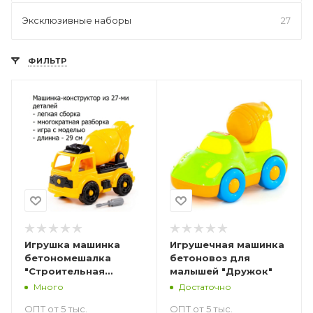
Эксклюзивные наборы
27
ФИЛЬТР
Игрушка машинка
Игрушечная машинка
бетономешалка
бетоновоз для
"Строительная
малышей "Дружок"
техника" 29 см
Много
Достаточно
модель для сборки
ОПТ от 5 тыс.
ОПТ от 5 тыс.
27 эл. Полесье