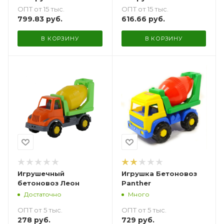
ОПТ от 15 тыс.
ОПТ от 15 тыс.
616.66
руб.
799.83
руб.
В КОРЗИНУ
В КОРЗИНУ
Игрушечный
Игрушка Бетоновоз
бетоновоз Леон
Panther
Достаточно
Много
ОПТ от 5 тыс.
ОПТ от 5 тыс.
278
руб.
729
руб.