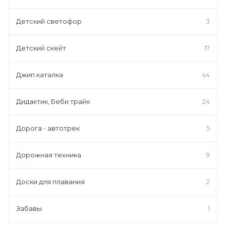
Детский светофор
3
Детский скейт
17
Джип каталка
44
Дидактик, Беби трайк
24
Дорога - автотрек
5
Дорожная техника
9
Доски для плавания
2
Забавы
1