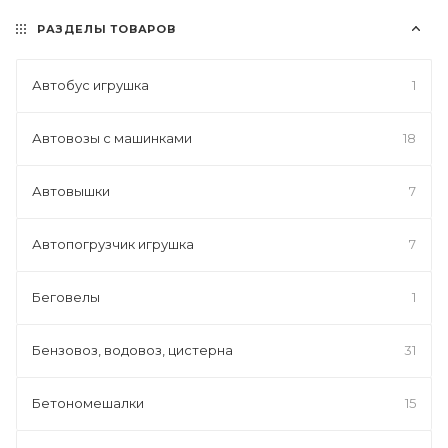
РАЗДЕЛЫ ТОВАРОВ
Автобус игрушка
1
Автовозы с машинками
18
Автовышки
7
Автопогрузчик игрушка
7
Беговелы
1
Бензовоз, водовоз, цистерна
31
Бетономешалки
15