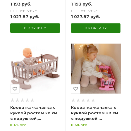
1 193
руб.
1 193
руб.
ОПТ от 15 тыс.
ОПТ от 15 тыс.
1 027.87
руб.
1 027.87
руб.
В КОРЗИНУ
В КОРЗИНУ
Кроватка-качалка с
Кроватка-качалка с
куклой ростом 28 см
куклой ростом 28 см
с подушкой,
с подушкой,
одеялкой и
одеялкой и
Много
Много
матрасиком
матрасиком розовая