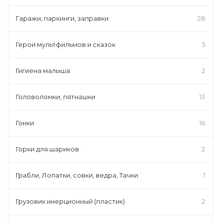
Гаражи, паркинги, заправки
28
Герои мультфильмов и сказок
5
Гигиена малыша
2
Головоломки, пятнашки
13
Гонки
16
Горки для шариков
2
Грабли, Лопатки, совки, ведра, Тачки
1
Грузовик инерционный (пластик)
2