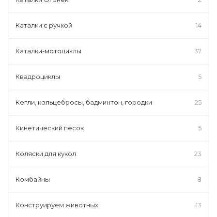
Каталки с ручкой
14
Каталки-мотоциклы
37
Квадроциклы
5
Кегли, кольцебросы, бадминтон, городки
25
Кинетический песок
5
Коляски для кукол
23
Комбайны
8
Конструируем животных
13