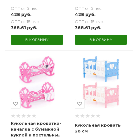
матрасиком (серо-
матрасиком
ОПТ от 5 тыс.
ОПТ от 5 тыс.
голубая)
(коричневая)
428
руб.
428
руб.
ОПТ от 15 тыс.
ОПТ от 15 тыс.
368.61
руб.
368.61
руб.
В КОРЗИНУ
В КОРЗИНУ
Кукольная кроватка-
Кукольная кровать
качалка с бумажной
28 см
куклой и постельным