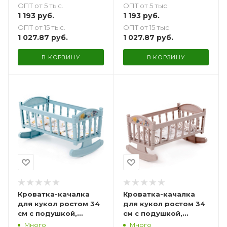
ОПТ от 5 тыс.
ОПТ от 5 тыс.
коричневая
1 193
руб.
1 193
руб.
ОПТ от 15 тыс.
ОПТ от 15 тыс.
1 027.87
руб.
1 027.87
руб.
В КОРЗИНУ
В КОРЗИНУ
Кроватка-качалка
Кроватка-качалка
для кукол ростом 34
для кукол ростом 34
см с подушкой,
см с подушкой,
одеялкой и
одеялкой и
Много
Много