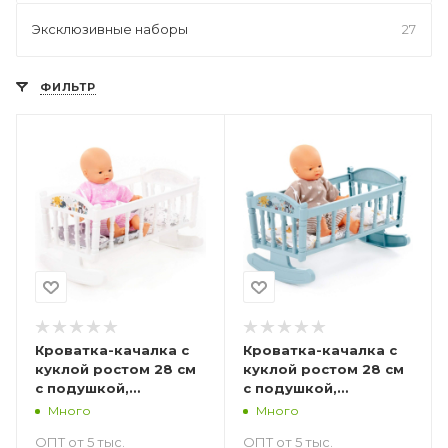
Эксклюзивные наборы
27
ФИЛЬТР
Кроватка-качалка с
Кроватка-качалка с
куклой ростом 28 см
куклой ростом 28 см
с подушкой,
с подушкой,
одеялкой и
одеялкой и
Много
Много
матрасиком белая
матрасиком сизая
ОПТ от 5 тыс.
ОПТ от 5 тыс.