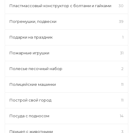
Пластмассовый конструктор с болтами и гайками
30
Погремушки, подвески
39
Подарки на праздник
1
Пожарные игрушки
31
Полесье песочный набор
2
Полицейские машинки
11
Построй свой город
11
Посуда с подносом
14
Прицеп с животными
3