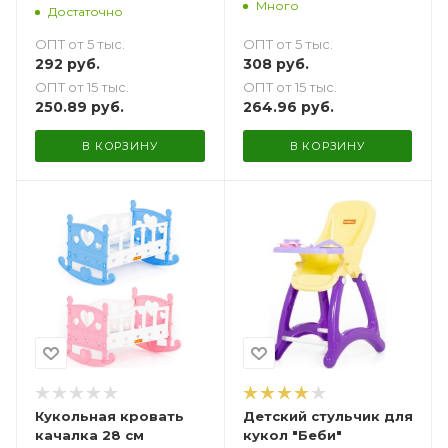
Много
бельем 33 см
Достаточно
ОПТ от 5 тыс.
ОПТ от 5 тыс.
308
руб.
292
руб.
ОПТ от 15 тыс.
ОПТ от 15 тыс.
264.96
руб.
250.89
руб.
В КОРЗИНУ
В КОРЗИНУ
Кукольная кровать
Детский стульчик для
качалка 28 см
кукол "Беби"